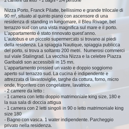
2 camere da letto - 2 bagni - 2/4 persone
Nizza Porto, Franck Pilatte, bellissimo e grande trilocale di
90 m², situato al quinto piano con ascensore di una
residenza di standing in lungomare, il Bleu Rivage, bel
terrazzo sud con una vista magnifica sul mare e il porto.
L’appartamento é stato rinnovato quest’anno.
L’autobus e un piccolo supermercato si trovano ai piedi
della residenza. La spiaggia Nautique, spiaggia publicca
del porto, si trova a soltanto 200 metri. Numerosi commerci
sul viale Stalingrad. La vecchia Nizza e la celebre Piazza
Garibaldi son accessibili in 15 mn.
L’appartamento possied un vasto e doppio soggiorno
aperto sul terrazzo sud. La cucina é indipendente e
attrezzata di lavastoviglie, targhe da cottura, forno, micro
onde, frigorifero con congelatore, lavatrice.
- 2 camere da letto :
- 1 camera con letto doppio matrimoniale king size, 180 e
la sua sala di doccia attigua
- 1 camera con 2 letti singoli in 90 o letto matrimoniale king
size 180
- Bagno con vasca. 1 water indipendente. Parcheggio
privato nella residenza.